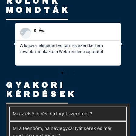
RÓLUNK
MONDTÁK
S. Tamás
A logó tökéletesen illeszkedett a cégünk
Sok
arculatához. Gyors és precíz munka volt.
meg
Köszönöm
max
GYAKORI
KÉRDÉSEK
Mi az első lépés, ha logót szeretnék?
Mi a teendőm, ha névjegykártyát kérek és már
rendelkezem logóval?